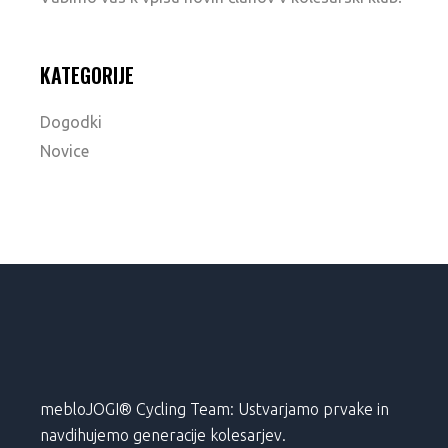
KATEGORIJE
Dogodki
Novice
mebloJOGI® Cycling Team: Ustvarjamo prvake in
navdihujemo generacije kolesarjev.